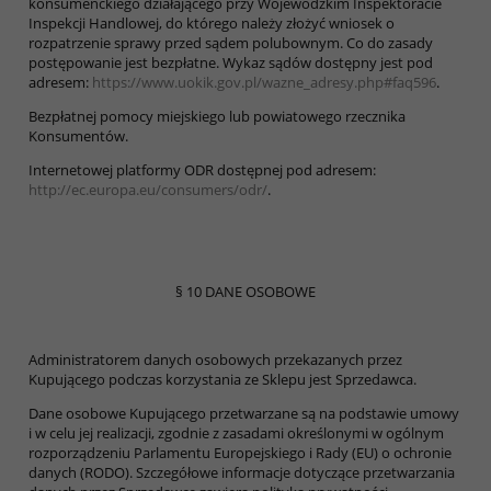
konsumenckiego działającego przy Wojewódzkim Inspektoracie
Inspekcji Handlowej, do którego należy złożyć wniosek o
rozpatrzenie sprawy przed sądem polubownym. Co do zasady
postępowanie jest bezpłatne. Wykaz sądów dostępny jest pod
adresem:
https://www.uokik.gov.pl/wazne_adresy.php#faq596
.
Bezpłatnej pomocy miejskiego lub powiatowego rzecznika
Konsumentów.
Internetowej platformy ODR dostępnej pod adresem:
http://ec.europa.eu/consumers/odr/
.
§ 10 DANE OSOBOWE
Administratorem danych osobowych przekazanych przez
Kupującego podczas korzystania ze Sklepu jest Sprzedawca.
Dane osobowe Kupującego przetwarzane są na podstawie umowy
i w celu jej realizacji, zgodnie z zasadami określonymi w ogólnym
rozporządzeniu Parlamentu Europejskiego i Rady (EU) o ochronie
danych (RODO). Szczegółowe informacje dotyczące przetwarzania