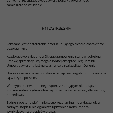
danych przez Sprzedawcę zawiera polityka prywatności
zamieszczona w Sklepie.
§ 11 ZASTRZEŻENIA
Zakazane jest dostarczanie przez Kupującego treści o charakterze
bezprawnym.
Każdorazowo składane w Sklepie zamówienie stanowi odrębną
umowę sprzedaży i wymaga osobnej akceptacji regulaminu.
Umowa zawierana jest na czas i w celu realizacji zamówienia.
Umowy zawierane na podstawie niniejszego regulaminu zawierane
są w języku polskim.
W przypadku ewentualnego sporu z Kupującym niebędącym
Konsumentem sądem właściwym będzie sąd właściwy dla siedziby
Sprzedawcy.
Żadne z postanowień niniejszego regulaminu nie wyłącza lub w
żadnym stopniu nie ogranicza uprawnień Konsumenta
wynikających z przepisów prawa.