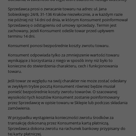
Sprzedawca prosi o zwracanie towaru na adres: ul. Jana
Sobieskiego 24/8, 31-136 Kraków niezwłocznie, a w każdym razie
nie później niż 14 dni od dnia, w którym Konsument poinformował
Sprzedawcę o odstąpieniu od umowy sprzedaży. Termin jest
zachowany, jeżeli Konsument odeśle towar przed upływem
terminu 14 dni.
Konsument ponosi bezpośrednie koszty zwrotu towaru.
Konsument odpowiada tylko za zmniejszenie wartości towaru
wynikające z korzystania z niego w sposób inny niż było to
konieczne do stwierdzenia charakteru, cech i funkcjonowania
towaru.
Jeśli towar ze względu na swój charakter nie może zostać odesłany
w zwykłym trybie pocztą Konsument również będzie musiał
ponieść bezpośrednie koszty zwrotu towarów. O szacowanej
wysokości tych kosztów Konsument zostanie poinformowany
przez Sprzedawcę w opisie towaru w Sklepie lub podczas składania
zamówienia.
W przypadku wystąpienia konieczności zwrotu środków za
transakcję dokonaną przez Konsumenta kartą płatniczą,
Sprzedawca dokona zwrotu na rachunek bankowy przypisany do
tej karty płatniczej.