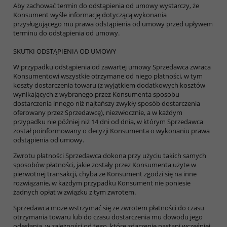
Aby zachować termin do odstąpienia od umowy wystarczy, że
Konsument wyśle informację dotyczącą wykonania
przysługującego mu prawa odstąpienia od umowy przed upływem
terminu do odstąpienia od umowy.
SKUTKI ODSTĄPIENIA OD UMOWY
W przypadku odstąpienia od zawartej umowy Sprzedawca zwraca
Konsumentowi wszystkie otrzymane od niego płatności, w tym
koszty dostarczenia towaru (z wyjątkiem dodatkowych kosztów
wynikających z wybranego przez Konsumenta sposobu
dostarczenia innego niż najtańszy zwykły sposób dostarczenia
oferowany przez Sprzedawcę), niezwłocznie, a w każdym
przypadku nie później niż 14 dni od dnia, w którym Sprzedawca
został poinformowany o decyzji Konsumenta o wykonaniu prawa
odstąpienia od umowy.
Zwrotu płatności Sprzedawca dokona przy użyciu takich samych
sposobów płatności, jakie zostały przez Konsumenta użyte w
pierwotnej transakcji, chyba że Konsument zgodzi się na inne
rozwiązanie, w każdym przypadku Konsument nie poniesie
żadnych opłat w związku z tym zwrotem.
Sprzedawca może wstrzymać się ze zwrotem płatności do czasu
otrzymania towaru lub do czasu dostarczenia mu dowodu jego
odesłania, w zależności od tego, które zdarzenie nastąpi wcześniej.