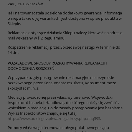
24/8, 31-136 Kraków.
Jeśli na towar została udzielona dodatkowo gwarancja, informacja
o niej, a także o jej warunkach, jest dostępna w opisie produktu w
Sklepie.
Reklamacje dotyczące działania Sklepu należy kierować na adres e-
mail wskazany w § 2 Regulaminu.
Rozpatrzenie reklamacji przez Sprzedawcę nastąpi w terminie do
14 dni.
POZASĄDOWE SPOSOBY ROZPATRYWANIA REKLAMACJI I
DOCHODZENIA ROSZCZEŃ
W przypadku, gdy postępowanie reklamacyjne nie przyniesie
oczekiwanego przez Konsumenta rezultatu, Konsument może
skorzystać m.in. z:
Mediacji prowadzonej przez właściwy terenowo Wojewódzki
Inspektorat Inspekcji Handlowej, do którego należy się zwrócić z
wnioskiem o mediację. Co do zasady postępowanie jest bezpłatne.
Wykaz Inspektoratów znajduje się tutaj:
https://www.uokik.gov.pl/wazne_adresy.php#faq595
.
Pomocy właściwego terenowo stałego polubownego sądu