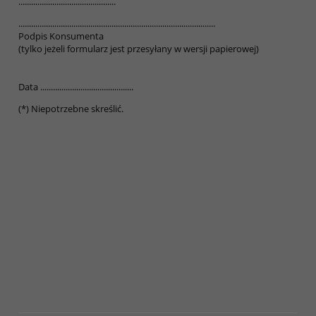
..............................................
.............................................................................................
Podpis Konsumenta
(tylko jeżeli formularz jest przesyłany w wersji papierowej)
Data ............................................
(*) Niepotrzebne skreślić.