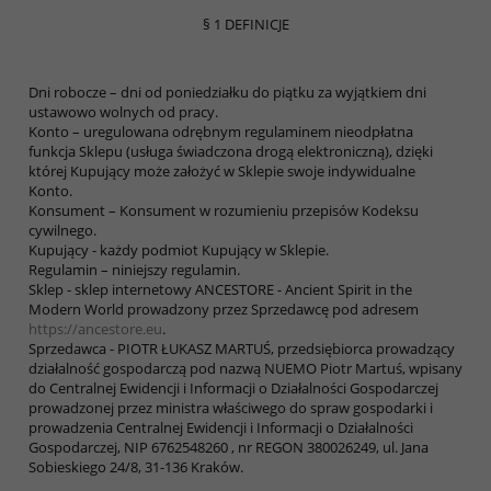
§ 1 DEFINICJE
Dni robocze – dni od poniedziałku do piątku za wyjątkiem dni
ustawowo wolnych od pracy.
Konto – uregulowana odrębnym regulaminem nieodpłatna
funkcja Sklepu (usługa świadczona drogą elektroniczną), dzięki
której Kupujący może założyć w Sklepie swoje indywidualne
Konto.
Konsument – Konsument w rozumieniu przepisów Kodeksu
cywilnego.
Kupujący - każdy podmiot Kupujący w Sklepie.
Regulamin – niniejszy regulamin.
Sklep - sklep internetowy ANCESTORE - Ancient Spirit in the
Modern World prowadzony przez Sprzedawcę pod adresem
https://ancestore.eu
.
Sprzedawca - PIOTR ŁUKASZ MARTUŚ, przedsiębiorca prowadzący
działalność gospodarczą pod nazwą NUEMO Piotr Martuś, wpisany
do Centralnej Ewidencji i Informacji o Działalności Gospodarczej
prowadzonej przez ministra właściwego do spraw gospodarki i
prowadzenia Centralnej Ewidencji i Informacji o Działalności
Gospodarczej, NIP 6762548260 , nr REGON 380026249, ul. Jana
Sobieskiego 24/8, 31-136 Kraków.