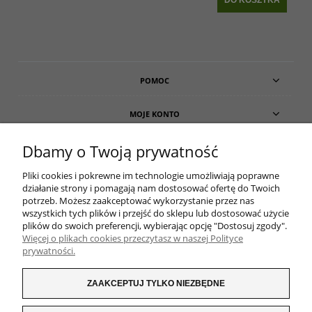
POMOC
MOJE KONTO
Dbamy o Twoją prywatność
PŁATNOŚCI I DOSTAWA
Pliki cookies i pokrewne im technologie umożliwiają poprawne
O NAS
działanie strony i pomagają nam dostosować ofertę do Twoich
potrzeb. Możesz zaakceptować wykorzystanie przez nas
wszystkich tych plików i przejść do sklepu lub dostosować użycie
plików do swoich preferencji, wybierając opcję "Dostosuj zgody".
Więcej o plikach cookies przeczytasz w naszej Polityce
prywatności.
ZAAKCEPTUJ TYLKO NIEZBĘDNE